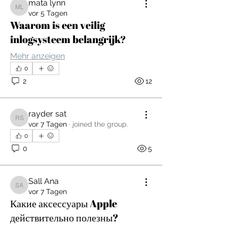
mata lynn
mata lynn
vor 5 Tagen
Waarom is een veilig
inlogsysteem belangrijk?
Mehr anzeigen
0
2
12
rayder sat
rayder sat
vor 7 Tagen
·
joined the group.
0
0
5
Sall Ana
Sall Ana
vor 7 Tagen
Какие аксессуары Apple
действительно полезны?