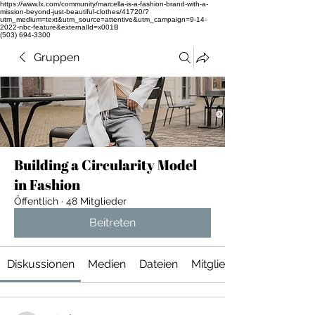
https://www.lx.com/community/marcella-is-a-fashion-brand-with-a-
mission-beyond-just-beautiful-clothes/41720/?
utm_medium=text&utm_source=attentive&utm_campaign=9-14-
2022-nbc-feature&externalId=x001B
(503) 694-3300
Gruppen
Building a Circularity Model
in Fashion
Öffentlich
·
48 Mitglieder
Beitreten
Diskussionen
Medien
Dateien
Mitglieder