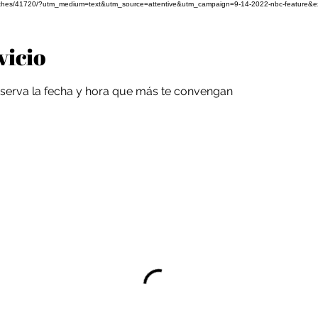
ful-clothes/41720/?utm_medium=text&utm_source=attentive&utm_campaign=9-14-2022-nbc-feature&
vicio
reserva la fecha y hora que más te convengan