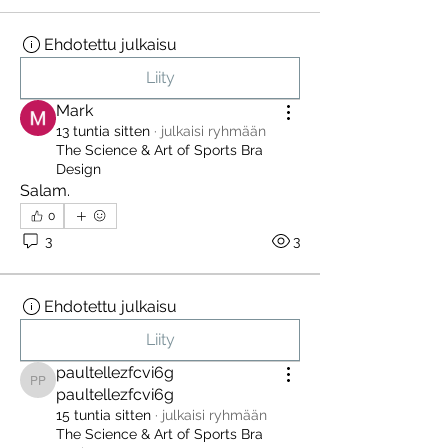
Ehdotettu julkaisu
Liity
Mark
13 tuntia sitten
·
julkaisi ryhmään
The Science & Art of Sports Bra
Design
Salam.
0
3
3
Ehdotettu julkaisu
Liity
paultellezfcvi6g
paultellezfcvi6g paultellezfcvi6g
paultellezfcvi6g
15 tuntia sitten
·
julkaisi ryhmään
The Science & Art of Sports Bra