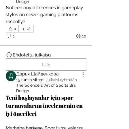
Design
Noticed any differences in gameplay 
styles on newer gaming platforms 
recently?
0
1
10
Ehdotettu julkaisu
Liity
Дарья Шайденкова
15 tuntia sitten
·
julkaisi ryhmään
The Science & Art of Sports Bra
Design
Yeni başlayanlar için spor
turnuvalarını incelemenin en
For independent designers, fashion
iyi önerileri
professionals, and creative
entrepreneurs who believe that how
Merhaba herkese. Spor turnuvalarını 