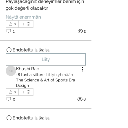
Paylaşacağınız deneyimler benim için 
çok değerli olacaktır.
Näytä enemmän
0
1
2
Ehdotettu julkaisu
Liity
Khushi Rao
Khushi Rao
18 tuntia sitten
·
liittyi ryhmään
The Science & Art of Sports Bra
Design
0
0
8
Ehdotettu julkaisu
Liity