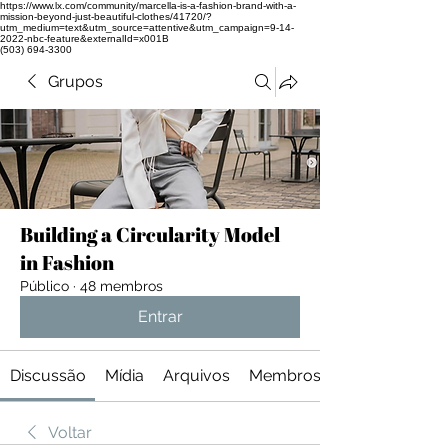
https://www.lx.com/community/marcella-is-a-fashion-brand-with-a-
mission-beyond-just-beautiful-clothes/41720/?
utm_medium=text&utm_source=attentive&utm_campaign=9-14-
2022-nbc-feature&externalId=x001B
(503) 694-3300
Grupos
Building a Circularity Model
in Fashion
Público
·
48 membros
Entrar
Discussão
Mídia
Arquivos
Membros
Voltar