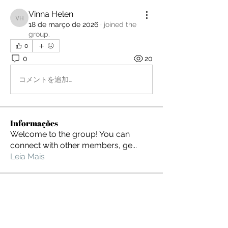
Vinna Helen
Vinna Helen
18 de março de 2026
·
joined the
group.
0
0
20
コメントを追加…
Informações
Welcome to the group! You can
connect with other members, ge
...
Leia Mais
membros
Veronika Lot
Seguir
asvdb savdb
Seguir
asvdb savdb