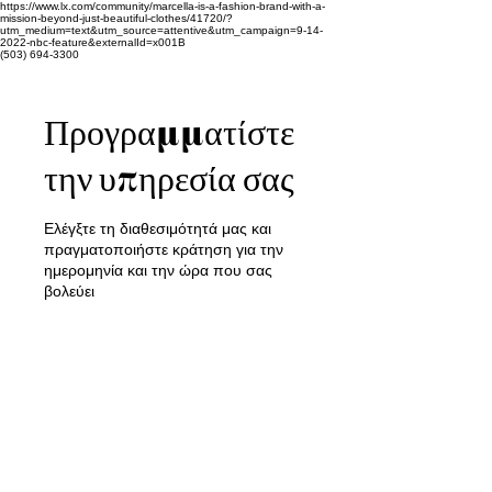
https://www.lx.com/community/marcella-is-a-fashion-brand-with-a-
mission-beyond-just-beautiful-clothes/41720/?
utm_medium=text&utm_source=attentive&utm_campaign=9-14-
2022-nbc-feature&externalId=x001B
(503) 694-3300
Προγραμματίστε
την υπηρεσία σας
Ελέγξτε τη διαθεσιμότητά μας και
πραγματοποιήστε κράτηση για την
ημερομηνία και την ώρα που σας
βολεύει