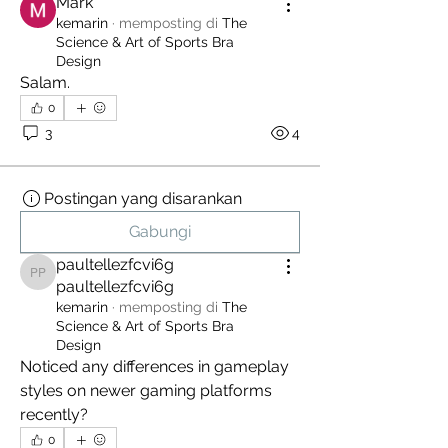
Mark
you build matters as much as what
kemarin
·
memposting di
The
you build.
Science & Art of Sports Bra
Design
Salam.
0
3
4
Postingan yang disarankan
Gabungi
paultellezfcvi6g
paultellezfcvi6g paultellezfcvi6g
paultellezfcvi6g
kemarin
·
memposting di
The
Science & Art of Sports Bra
Design
Noticed any differences in gameplay 
styles on newer gaming platforms 
recently?
0