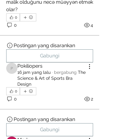
malik olduğunu necə müəyyən etmək 
olar?
0
0
4
Postingan yang disarankan
Gabungi
Pokiliopers
Pokiliopers
16 jam yang lalu
·
bergabung
The
Science & Art of Sports Bra
Design
0
0
2
Postingan yang disarankan
For independent designers, fashion
professionals, and creative
Gabungi
entrepreneurs who believe that how