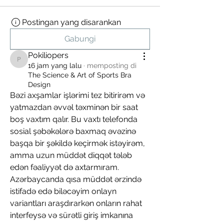
Postingan yang disarankan
Gabungi
Pokiliopers
Pokiliopers
16 jam yang lalu
·
memposting di
The Science & Art of Sports Bra
Design
Bəzi axşamlar işlərimi tez bitirirəm və 
yatmazdan əvvəl təxminən bir saat 
boş vaxtım qalır. Bu vaxtı telefonda 
sosial şəbəkələrə baxmaq əvəzinə 
başqa bir şəkildə keçirmək istəyirəm, 
amma uzun müddət diqqət tələb 
edən fəaliyyət də axtarmıram. 
Azərbaycanda qısa müddət ərzində 
istifadə edə biləcəyim onlayn 
variantları araşdırarkən onların rahat 
interfeysə və sürətli giriş imkanına 