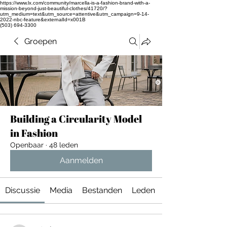
https://www.lx.com/community/marcella-is-a-fashion-brand-with-a-
mission-beyond-just-beautiful-clothes/41720/?
utm_medium=text&utm_source=attentive&utm_campaign=9-14-
2022-nbc-feature&externalId=x001B
(503) 694-3300
Groepen
Building a Circularity Model
in Fashion
Openbaar
·
48 leden
Aanmelden
Discussie
Media
Bestanden
Leden