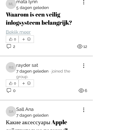
mata lynn
mata lynn
5 dagen geleden
Waarom is een veilig
inlogsysteem belangrijk?
Bekijk meer
0
2
12
rayder sat
rayder sat
7 dagen geleden
·
joined the
group.
0
0
6
Sall Ana
Sall Ana
7 dagen geleden
Какие аксессуары Apple